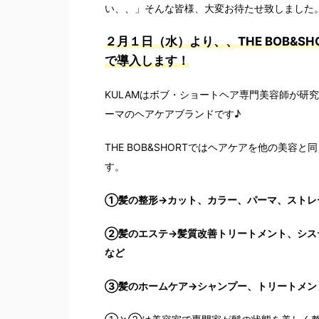
い、、」そんな皆様、大変お待たせ致しました
２月１日（水）より、、
THE BOB&SH
で導入します！
KULAM
はボブ・ショートヘア専門美容師が研究
ーマのヘアケアブランドです♪
THE BOB&SHORT
ではヘアケアを他の美容と同
す。
①髪の整形
→
カット、カラー、パーマ、ストレ
②髪のエステ
→
髪質改善トリートメント、シス
など
③髪のホームケア
→
シャンプー、トリートメン