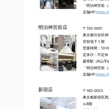
「明治神宮前（
店舗HP:
https:/
明治神宮前店
〒150-0001
東京都渋谷区神宮
宮前地下１階
営業時間：10:00
定休日：不定休
最寄駅 :JR山
「明治神宮前（
店舗HP:
https:
新宿店
〒160-0023
東京都新宿区西新
ル8階