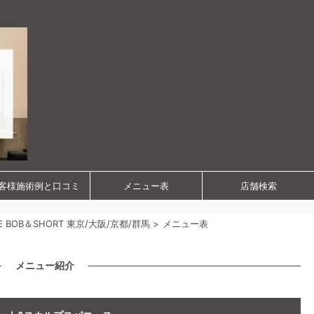
客様施術例と口コミ
メニュー表
店舗検索
OB＆SHORT 東京/大阪/京都/群馬
>
メニュー表
メニュー紹介